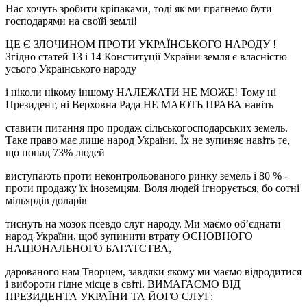
Нас хочуть зробити кріпаками, тоді як ми прагнемо бути
господарями на своїй землі!
ЦЕ Є ЗЛОЧИНОМ ПРОТИ УКРАЇНСЬКОГО НАРОДУ !
Згідно статей 13 і 14 Конституції України земля є власністю
усього Українського народу
і ніколи нікому іншому НАЛЕЖАТИ НЕ МОЖЕ! Тому ні
Президент, ні Верховна Рада НЕ МАЮТЬ ПРАВА навіть
ставити питання про продаж сільськогосподарських земель.
Таке право має лише народ України. Їх не зупиняє навіть те,
що понад 73% людей
виступають проти неконтрольованого ринку земель і 80 % -
проти продажу їх іноземцям. Воля людей ігнорується, бо сотні
мільярдів доларів
тиснуть на мозок псевдо слуг народу. Ми маємо об’єднати
народ України, щоб зупинити втрату ОСНОВНОГО
НАЦІОНАЛЬНОГО БАГАТСТВА,
дарованого нам Творцем, завдяки якому ми маємо відродитися
і вибороти гідне місце в світі. ВИМАГАЄМО ВІД
ПРЕЗИДЕНТА УКРАЇНИ ТА ЙОГО СЛУГ: