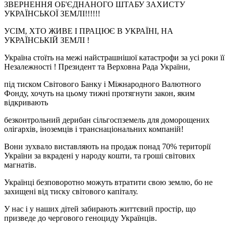
ЗВЕРНЕННЯ ОБ'ЄДНАНОГО ШТАБУ ЗАХИСТУ
УКРАЇНСЬКОЇ ЗЕМЛІ!!!!!!
УСІМ, ХТО ЖИВЕ І ПРАЦЮЄ В УКРАЇНІ, НА
УКРАЇНСЬКІЙ ЗЕМЛІ !
Україна стоїть на межі найстрашнішої катастрофи за усі роки її
Незалежності ! Президент та Верховна Рада України,
під тиском Світового Банку і Міжнародного Валютного
Фонду, хочуть на цьому тижні протягнути закон, яким
відкривають
безконтрольний дерибан сільгоспземель для доморощених
олігархів, іноземців і транснаціональних компаній!
Вони зухвало виставляють на продаж понад 70% території
України за вкрадені у народу кошти, та гроші світових
магнатів.
Українці безповоротно можуть втратити свою землю, бо не
захищені від тиску світового капіталу.
У нас і у наших дітей забирають життєвий простір, що
призведе до чергового геноциду Українців.